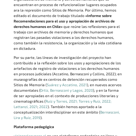
encuentran en proceso de refuncionalizar lugares ocupados
ara la represión como Sitios de Memoria. Por último, hemos
editado el documento de trabajo titulado
«Informe sobre
Recomendaciones para el uso y apropiación de archivos de
derechos humanos en Chile»
que reúne las reflexiones para el
trabajo con archivos de memoria y derechos humanos que
registran las pasadas violaciones a los derechos humanos,
como también la resistencia, la organización y la vida cotidiana
en dictadura.
Por su parte, las líneas de investigación del proyecto han
contribuido a la reflexión sobre los usos y apropiaciones de los
artefactos de registro de violaciones a los derechos humanos
en procesos judiciales (Accatino, Bernasconi y Collins, 2022); en
museografías de ex centros de detención recuperados como
Sitios de Memoria (
Suárez y Accatino, 2021
), en nuevos acervos
documentales (
Ortiz, Bernasconi y Lagos, 2020
), y en la forma
de ser apropiadas en el contexto de producciones literarias y
cinematográficas (
Ruiz y Torres, 2021;
Torres y Ruiz, 2022
;
Lattanzi, 2021
;
2022
). También hemos aportado a la
conceptualización interdisciplinar en este ámbito (
Bernasconi,
Lira y Ruiz, 2019
).
Plataforma pedagógica
viajeporlasvoces.cl
es una plataforma pedagógica en línea y