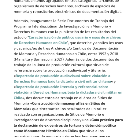
humanos chilenos agrupados en tres categorías: archivos de
organismos de derechos humanos, archivos de espacios de
memoria y repositorios electrónicos de documentación digital.
Además, inauguramos la Serie Documentos de Trabajo del
Programa Interdisciplinar de Investigación en Memoria y
Derechos Humanos con la publicación de los resultados del
estudio “
Caracterización de público usuario y usos de archivos
de Derechos Humanos en Chile
”, que describe y analiza los usos
y usuarios/as de tres Archivos y/o Centros de Documentación
de Memoria y Derechos Humanos en Chile, entre 1992 y 2018
(Mansilla y Bernasconi, 2021). Además de dos documentos de
trabajo de la línea de producción cultural que sirven de
referencia sobre la producción audiovisual y literaria:
«
Repertorio de producción audiovisual sobre violación a
Derechos Humanos bajo la dictadura civil militar chilena
«
y
«
Repertorio de producción literaria y referencial sobre
violación a Derechos Humanos bajo la dictadura civil militar en
Chile
«
, dos documentos de trabajo en el área de Sitios de
Memoria
«Construcción de museografías en Sitios de
Memoria»
que sistematiza los resultados de un taller
realizado con organizaciones de Sitios de Memoria e
investigadoras de diversas disciplinas y una
«Guía práctica para
la declaración de ex centros de tortura y detención política
como Monumento Histórico en Chile»
que sirve a las
organizaciones de memoria y derechos humanos que se