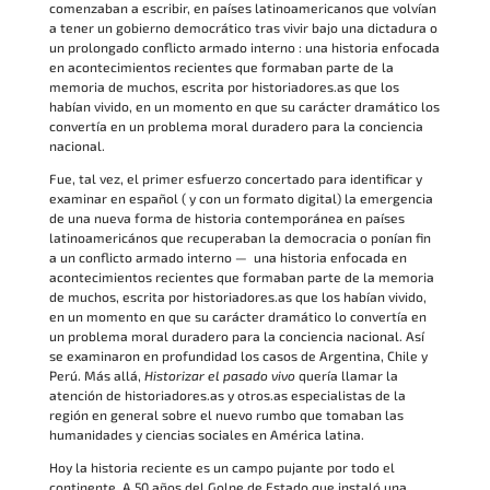
comenzaban a escribir, en países latinoamericanos que volvían
a tener un gobierno democrático tras vivir bajo una dictadura o
un prolongado conflicto armado interno : una historia enfocada
en acontecimientos recientes que formaban parte de la
memoria de muchos, escrita por historiadores.as que los
habían vivido, en un momento en que su carácter dramático los
convertía en un problema moral duradero para la conciencia
nacional.
Fue, tal vez, el primer esfuerzo concertado para identificar y
examinar en español ( y con un formato digital) la emergencia
de una nueva forma de historia contemporánea en países
latinoamericános que recuperaban la democracia o ponían fin
a un conflicto armado interno — una historia enfocada en
acontecimientos recientes que formaban parte de la memoria
de muchos, escrita por historiadores.as que los habían vivido,
en un momento en que su carácter dramático lo convertía en
un problema moral duradero para la conciencia nacional. Así
se examinaron en profundidad los casos de Argentina, Chile y
Perú. Más allá,
Historizar el pasado vivo
quería llamar la
atención de historiadores.as y otros.as especialistas de la
región en general sobre el nuevo rumbo que tomaban las
humanidades y ciencias sociales en América latina.
Hoy la historia reciente es un campo pujante por todo el
continente. A 50 años del Golpe de Estado que instaló una