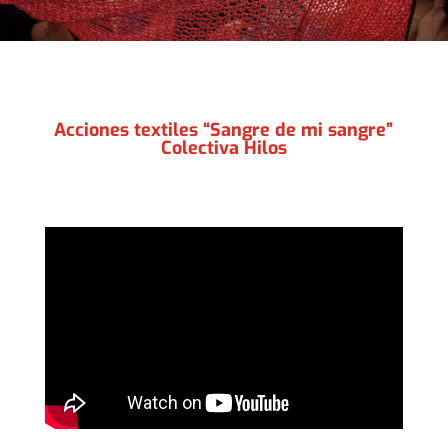
Acciones textiles “Sangre de mi sangre”
Colectiva Hilos