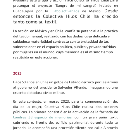
Mediante este grupo y acción nace Colectiva Hilos Chile para
prolongar el proyecto “Sangre de mi sangre”, iniciado en
Desde
Guadalajara por la
#colectivahilos
de México.
entonces la Colectiva Hilos Chile ha crecido
tanto como su textil.
La acción, en México y en Chile, confía su potencial a la práctica
del tejido manual, realizado con los dedos, cuya delicada y
cuidadosa materialidad contrasta con la brutalidad de las
vulneraciones en el espacio político, público y privado sufridas
por mujeres en el mundo, cuya memoria es al mismo tiempo
restituida en este accionar.
2023
Hace 50 años en Chile un golpe de Estado derrocó por las armas
al gobierno del presidente Salvador Allende, inaugurando una
cruenta dictadura cívico militar.
En este contexto, en marzo 2023, para la conmemoración del
día de la mujer, Colectiva Hilos Chile realiza dos acciones
públicas. La primera consistió en la activación de la fachada de
Londres 38 espacio de memorias,
con un gran paño textil
cubriendo el frontis del edificio patrimonial durante toda la
jornada. Le acompañó una procesión silente por calle Alameda