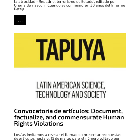
la atrocidad - Resistir el terrorismo de Estado', editado por
Oriana Bernasconi. Cuando se conmemoran 30 años del Informe
Rettig, ...
. . .
Convocatoria de artículos: Document,
factualize, and commensurate Human
Rights Violations
Los/as invitamos a revisar el llamado a presentar propuestas
de artículos hasta el 15 de marzo para el número editado por