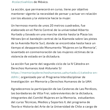
#colectivahilos
de México.
La acción, que permanecerá en curso, tiene por objetivo
mantener vigente la necesidad de pensar y actuar en relación
con los abusos y la violencia hacia la mujer.
Un hermoso manto de unos 20 metros cuadrados, fue
elaborado en el Patrio Central de la universidad Alberto
Hurtado y llevado en una marcha silente hasta la Plaza los
Héroes (en el bandejón central de la Alameda sobre las pistas
de la Avenida Norte Sur), donde se encontraba hasta hace un
tiempo el desaparecido Monumento “Mujeres en la Memoria”,
levantado en conmemoración de las mujeres víctimas de la
violencia de estado en la dictadura.
La acción fue parte del segundo ciclo de la IV Cátedra en
Derechos Humanos José Aldunate SJ
https://memoriayderechoshumanos.uahurtado.cl/catedra-en-
ddhh/
, organizado por el Programa Interdisciplinar de
Investigación en Memoria y Derechos Humanos de la UAH.
Agradecemos la participación de las Cesteras de Las Perdices,
las bordadoras de Villa Frei, sobrevivientes de la dictadura,
integrantes del Comité Mujeres en la Memoria, estudiantes
del curso Técnicas, Medios y Soportes II, del programa de
Teoría e Historia del Arte de la Universidad de Chile a cargo de