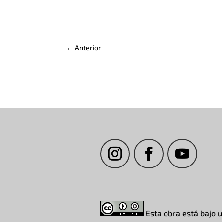
←
Anterior
Esta obra está bajo 