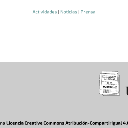
Actividades
|
Noticias
|
Prensa
una
Licencia Creative Commons Atribución-CompartirIgual 4.